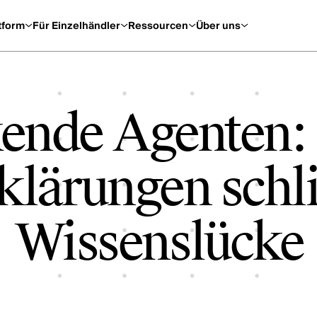
tform
Für Einzelhändler
Ressourcen
Über uns
ende Agenten: 
klärungen schl
Wissenslücke