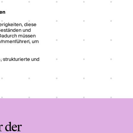
ren
rigkeiten, diese
 Beständen und
. Dadurch müssen
usammenführen, um
 strukturierte und
r der