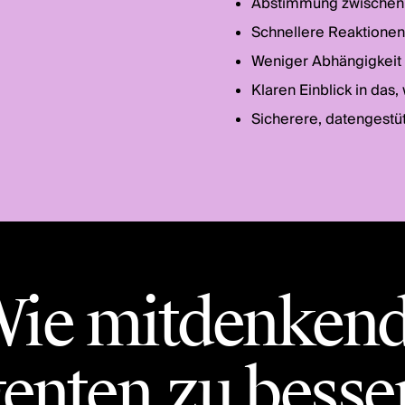
Abstimmung zwischen 
Schnellere Reaktionen
Weniger Abhängigkeit 
Klaren Einblick in das
Sicherere, datengestü
ie mitdenken
enten zu besse